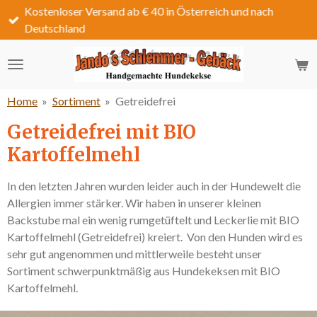
Kostenloser Versand ab € 40 in Österreich und nach
Zum
Deutschland
Hauptinhalt
springen
Home
»
Sortiment
»
Getreidefrei
Getreidefrei mit BIO
Kartoffelmehl
In den letzten Jahren wurden leider auch in der Hundewelt die
Allergien immer stärker. Wir haben in unserer kleinen
Backstube mal ein wenig rumgetüftelt und Leckerlie mit BIO
Kartoffelmehl (Getreidefrei) kreiert. Von den Hunden wird es
sehr gut angenommen und mittlerweile besteht unser
Sortiment schwerpunktmäßig aus Hundekeksen mit BIO
Kartoffelmehl.