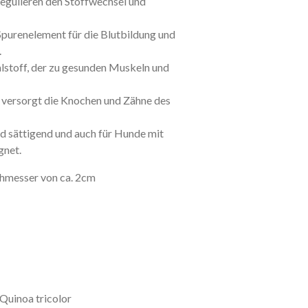
regulieren den Stoffwechsel und
 Spurenelement für die Blutbildung und
.
lstoff, der zu gesunden Muskeln und
 versorgt die Knochen und Zähne des
d sättigend und auch für Hunde mit
gnet.
chmesser von ca. 2cm
Quinoa tricolor