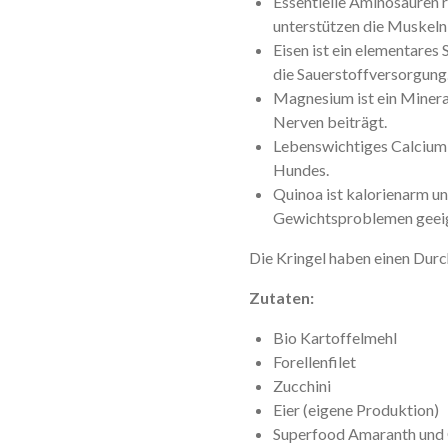
Essentielle Aminosäuren 
unterstützen die Muskeln
Eisen ist ein elementares
die Sauerstoffversorgung
Magnesium ist ein Minera
Nerven beiträgt.
Lebenswichtiges Calcium
Hundes.
Quinoa ist kalorienarm un
Gewichtsproblemen geei
Die Kringel haben einen Dur
Zutaten:
Bio Kartoffelmehl
Forellenfilet
Zucchini
Eier (eigene Produktion)
Superfood Amaranth und 