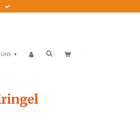
 UNS
Kringel