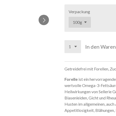
Verpackung
In den Ware
Getreidefrei
mit Forellen, Z
Forelle
ist ein hervorragende
wertvolle Omega-3-Fettsäure
Heilwirkungen von Sellerie G
Blasenleiden, Gicht und Rhe
Husten im allgemeinen, auc
Appetitlosigkeit, Blähungen