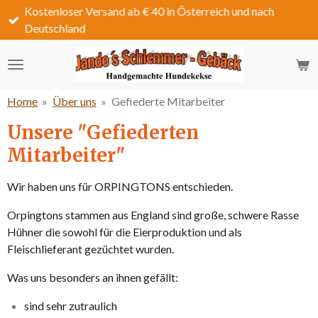
Kostenloser Versand ab € 40 in Österreich und nach
Zum
Deutschland
Hauptinhalt
springen
Home
»
Über uns
»
Gefiederte Mitarbeiter
Unsere "Gefiederten
Mitarbeiter"
Wir haben uns für ORPINGTONS entschieden.
Orpingtons stammen aus England sind große, schwere Rasse
Hühner die sowohl für die Eierproduktion und als
Fleischlieferant gezüchtet wurden.
Was uns besonders an ihnen gefällt:
sind sehr zutraulich