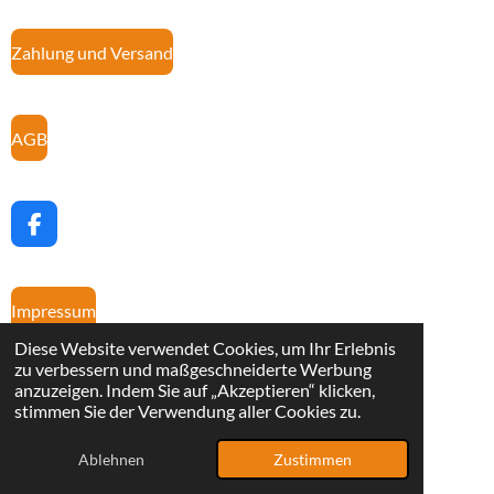
Zahlung und Versand
AGB
F
a
c
e
Impressum
b
o
Diese Website verwendet Cookies, um Ihr Erlebnis
o
zu verbessern und maßgeschneiderte Werbung
k
anzuzeigen. Indem Sie auf „Akzeptieren“ klicken,
Kontakt
stimmen Sie der Verwendung aller Cookies zu.
© 2025 - 2026 Jando`s Schlemmer Gebäck
Ablehnen
Zustimmen
Mit Unterstützung von
Webador