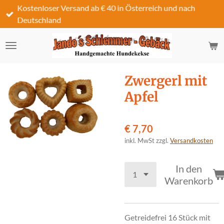
Kostenloser Versand ab € 40 in Österreich und nach
Zum
Deutschland
Hauptinhalt
springen
Zwergerl mit
Apfel
€ 7,70
inkl. MwSt zzgl.
Versandkosten
In den
Warenkorb
Getreidefrei 16 Stück mit