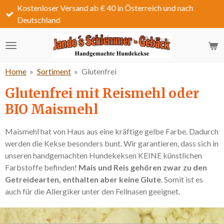
Kostenloser Versand ab € 40 in Österreich und nach
Zum
Deutschland
Hauptinhalt
springen
Home
»
Sortiment
»
Glutenfrei
Glutenfrei mit Reismehl oder
BIO Maismehl
Maismehl hat von Haus aus eine kräftige gelbe Farbe. Dadurch
werden die Kekse besonders bunt. Wir garantieren, dass sich in
unseren handgemachten Hundekeksen KEINE künstlichen
Farbstoffe befinden!
Mais und Reis gehören zwar zu den
Getreidearten, enthalten aber keine Glute
. Somit ist es
auch für die Allergiker unter den Fellnasen geeignet.