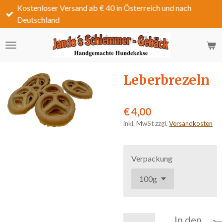
Kostenloser Versand ab € 40 in Österreich und nach
Zum
Deutschland
Hauptinhalt
springen
Leberbrezeln
€ 4,00
inkl. MwSt zzgl.
Versandkosten
Verpackung
In den