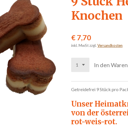
9 Stück H
Knochen
€ 7,70
inkl. MwSt zzgl.
Versandkosten
In den Ware
Getreidefrei
9 Stück pro Pa
Unser Heimatkn
von der österr
rot-weis-rot.