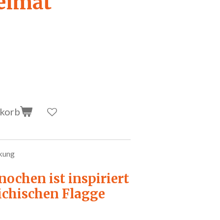
eimat
nkorb
ckung
ochen ist inspiriert
eichischen Flagge