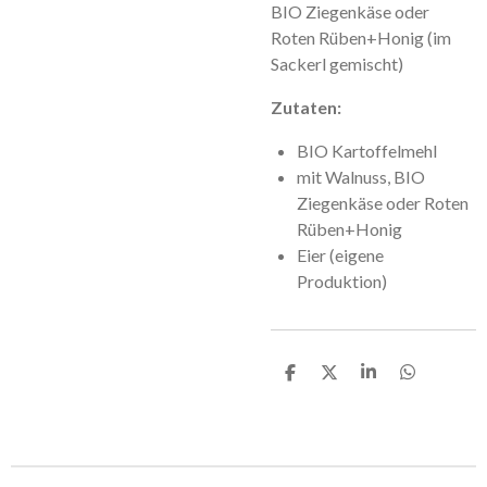
BIO Ziegenkäse oder
Roten Rüben+Honig (im
Sackerl gemischt)
Zutaten:
BIO Kartoffelmehl
mit Walnuss, BIO
Ziegenkäse oder Roten
Rüben+Honig
Eier (eigene
Produktion)
T
T
T
T
e
e
e
e
i
i
i
i
l
l
l
l
e
e
e
e
n
n
n
n