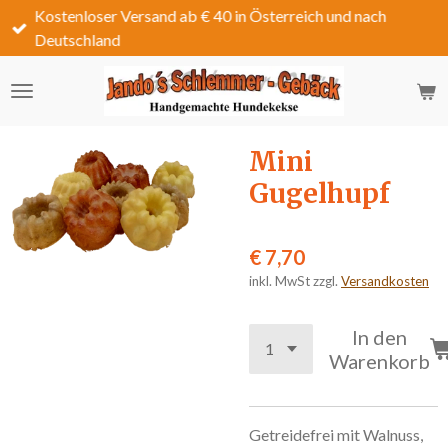
Kostenloser Versand ab € 40 in Österreich und nach
Zum
Deutschland
Hauptinhalt
springen
Mini
Gugelhupf
€ 7,70
inkl. MwSt zzgl.
Versandkosten
In den
Warenkorb
Getreidefrei
mit Walnuss,