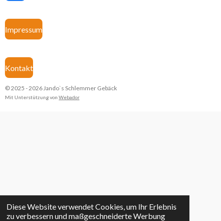
a
c
e
Impressum
b
o
o
k
Kontakt
© 2025 - 2026 Jando`s Schlemmer Gebäck
Mit Unterstützung von
Webador
Diese Website verwendet Cookies, um Ihr Erlebnis
zu verbessern und maßgeschneiderte Werbung