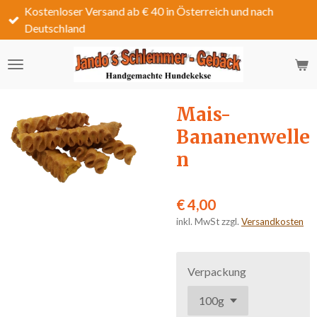
Kostenloser Versand ab € 40 in Österreich und nach
Zum
Deutschland
Hauptinhalt
springen
Mais-
Bananenwelle
n
€ 4,00
inkl. MwSt zzgl.
Versandkosten
Verpackung