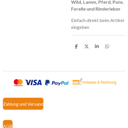
Wild, Lamm, Pferd, Pute,
Forelle und Rinderleber
Einfach direkt beim Artikel
eingeben
T
T
T
T
e
e
e
e
i
i
i
i
l
l
l
l
e
e
e
e
n
n
n
n
Zahlung und Versand
AGB