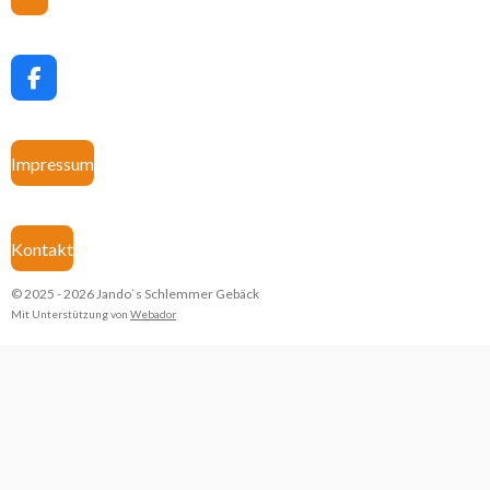
F
a
c
e
Impressum
b
o
o
k
Kontakt
© 2025 - 2026 Jando`s Schlemmer Gebäck
Mit Unterstützung von
Webador