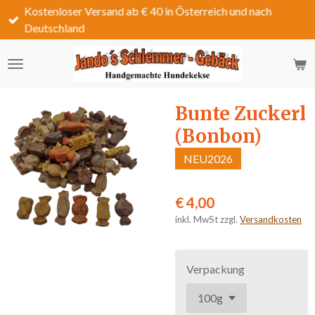
Kostenloser Versand ab € 40 in Österreich und nach
Zum
Deutschland
Hauptinhalt
springen
Bunte Zuckerl
(Bonbon)
NEU2026
€ 4,00
inkl. MwSt zzgl.
Versandkosten
Verpackung