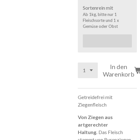
Sortenrein mit
Ab 1kg, bitte nur 1
Fleischsorte und 1 x
Gemüse oder Obst
In den
Warenkorb
Getreidefrei
mit
Ziegenfleisch
Von Ziegen aus
artgerechter
Haltung.
Das Fleisch
stammt von Burenziegen,