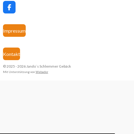
F
a
c
e
Impressum
b
o
o
k
Kontakt
© 2025 - 2026 Jando`s Schlemmer Gebäck
Mit Unterstützung von
Webador