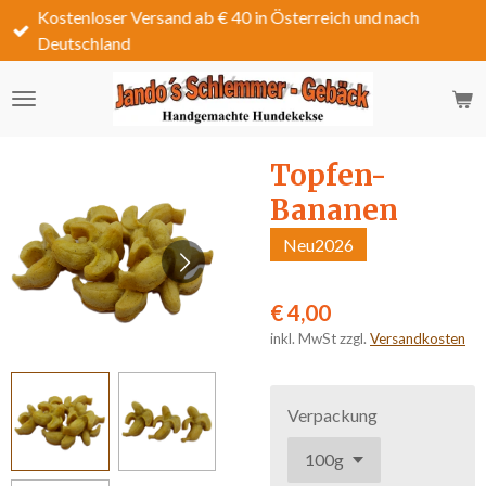
Kostenloser Versand ab € 40 in Österreich und nach
Zum
Deutschland
Hauptinhalt
springen
Topfen-
Bananen
Neu2026
€ 4,00
inkl. MwSt zzgl.
Versandkosten
Verpackung