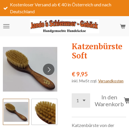
Kostenloser Versand ab € 40 in Österreich und nach
Zum
Deutschland
Hauptinhalt
springen
Katzenbürste
Soft
€ 9,95
inkl. MwSt zzgl.
Versandkosten
In den
Warenkorb
Katzenbürste von der