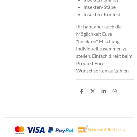
Insekten-Stäbe
Insekten-Konfekt
Ihr habt aber auch die
Möglichkeit Eure
"Insekten" Mischung
individuell zusammen zu
stellen. Einfach direkt beim
Produkt Eure
Wunschsorten aufzählen
T
T
T
T
e
e
e
e
i
i
i
i
l
l
l
l
e
e
e
e
n
n
n
n