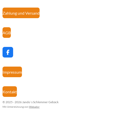
Zahlung und Versand
AGB
F
a
c
e
Impressum
b
o
o
k
Kontakt
© 2025 - 2026 Jando`s Schlemmer Gebäck
Mit Unterstützung von
Webador