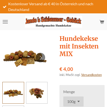
Kostenloser Versand ab € 40 in Österreich und nach
Zum
Deutschland
Hauptinhalt
springen
Hundekekse
mit Insekten
MIX
€ 4,00
inkl. MwSt zzgl.
Versandkosten
Menge