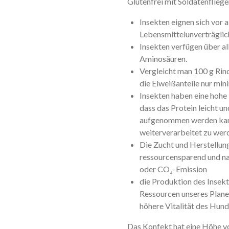
Glutenfrei mit Soldatenflieg
Insekten eignen sich vor a
Lebensmittelunverträglic
Insekten verfügen über al
Aminosäuren.
Vergleicht man 100 g Rin
die Eiweißanteile nur min
Insekten haben eine hohe
dass das Protein leicht u
aufgenommen werden kann
weiterverarbeitet zu wer
Die Zucht und Herstellung
ressourcensparend und n
oder CO₂-Emission
die Produktion des Insekt
Ressourcen unseres Planet
höhere Vitalität des Hund
Das Konfekt hat eine Höhe v