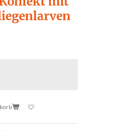
Konfekt mit
liegenlarven
nkorb