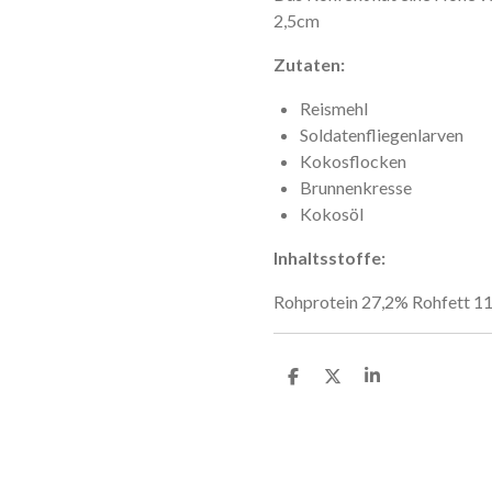
2,5cm
Zutaten:
Reismehl
Soldatenfliegenlarven
Kokosflocken
Brunnenkresse
Kokosöl
Inhaltsstoffe:
Rohprotein 27,2% Rohfett 1
T
T
T
e
e
e
i
i
i
l
l
l
e
e
e
n
n
n