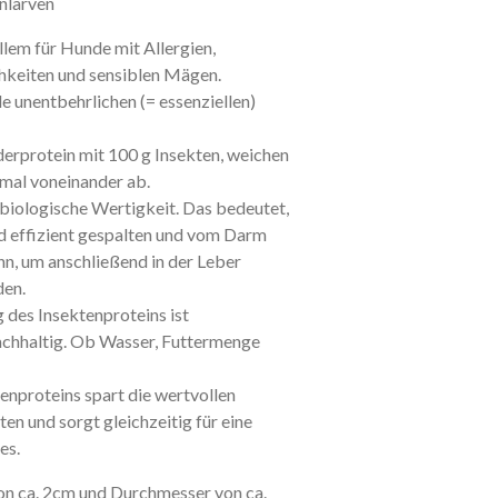
enlarven
llem für Hunde mit Allergien,
hkeiten und sensiblen Mägen.
le unentbehrlichen (= essenziellen)
derprotein mit 100 g Insekten, weichen
imal voneinander ab.
 biologische Wertigkeit. Das bedeutet,
nd effizient gespalten und vom Darm
, um anschließend in der Leber
den.
 des Insektenproteins ist
achhaltig. Ob Wasser, Futtermenge
enproteins spart die wertvollen
en und sorgt gleichzeitig für eine
es.
on ca. 2cm und Durchmesser von ca.