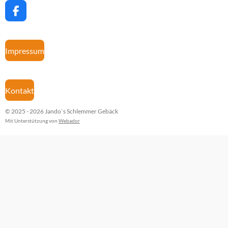
F
a
c
e
Impressum
b
o
o
k
Kontakt
© 2025 - 2026 Jando`s Schlemmer Gebäck
Mit Unterstützung von
Webador