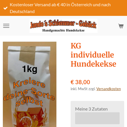
Kostenloser Versand ab € 40 in Österreich und nach
Zum
Deutschland
Hauptinhalt
springen
KG
individuelle
Hundekekse
€ 38,00
inkl. MwSt zzgl.
Versandkosten
Meine 3 Zutaten