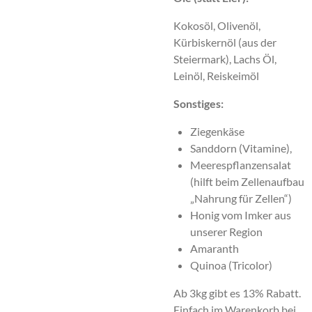
Kokosöl, Olivenöl,
Kürbiskernöl (aus der
Steiermark), Lachs Öl,
Leinöl, Reiskeimöl
Sonstiges:
Ziegenkäse
Sanddorn (Vitamine),
Meerespflanzensalat
(hilft beim Zellenaufbau
„Nahrung für Zellen“)
Honig vom Imker aus
unserer Region
Amaranth
Quinoa (Tricolor)
Ab 3kg gibt es 13% Rabatt.
Einfach im Warenkorb bei